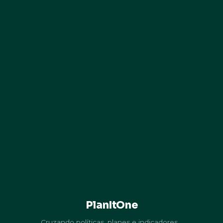
PlanItOne
Cruzando políticas, planes e indicadores…